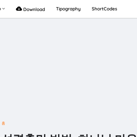
u
Tipography
ShortCodes
Download
홈